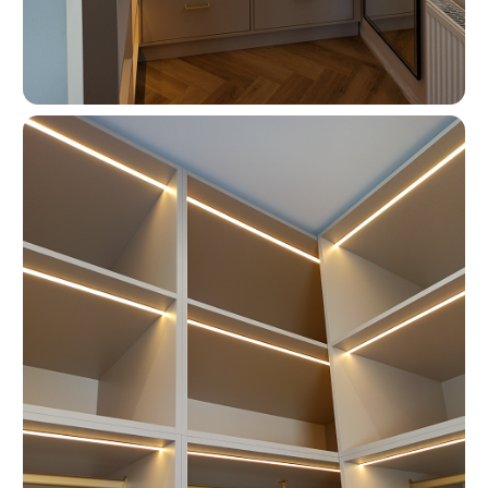
О КОМПАНИИ
«Мебель-Королей» —
производим мебель
на заказ с 2005 года
Мы — семейная компания «Мебель-Королей»!
С 2005 года производим мебель на заказ в Москве,
контролируя весь процесс — от проекта
до установки. За годы работы реализовали сотни
проектов, поэтому точно понимаем, как сделать
мебель, которая будет удобной в использовании
и прослужит долгие годы. Подходим к задаче
системно: учитываем планировку, потребности
и бюджет клиента. Перед запуском показываем
проект и фиксируем стоимость — вы заранее
понимаете результат и не сталкиваетесь
с неожиданными расходами.