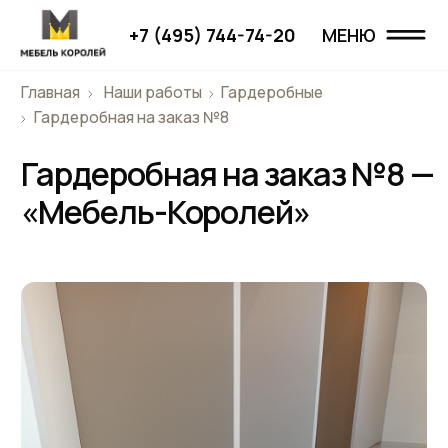
+7 (495) 744-74-20
МЕНЮ
МЕНЮ
Главная
Наши работы
Гардеробные
Главная
Гардеробная на заказ №8
Гардеробная на заказ №8 —
Наши работы
«Мебель-Королей»
Проекты
О компании
Дизайнерам
Отзывы
Контакты
+7 (495) 744-74-20