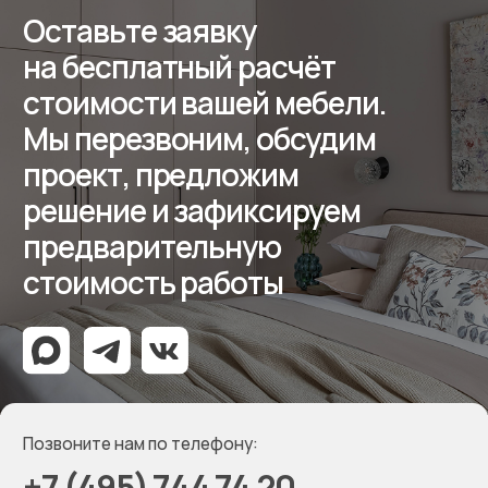
Отзывы
Контакты
Реквизиты
ООО «Мебель-Королей»
ИНН 7707779585
КПП 770701001
ОГРН 1127746504654
Политика конфиденциальности
Создание сайта