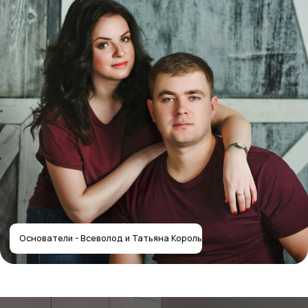
Получить расчёт стоимости
Отправляя форму, вы соглашаетесь
с политикой
конфиденциальности
Собственное производство
мебели — работаем с 2012 года
Контакты салона
Контактная информация
Главная
+7 (495) 744-74-20
Наши работы
г. Москва, шоссе
Проекты
Энтузиастов 48/1
О компании
Мессенджеры
Дизайнерам