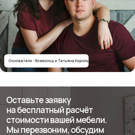
+7
Получить расчёт стоимости
Отправляя форму, вы соглашаетесь
с политикой
конфиденциальности
Собственное производство
мебели — работаем с 2012 года
Контакты салона
Контактная информация
Главная
+7 (495) 744-74-20
Наши работы
г. Москва, шоссе
Проекты
Энтузиастов 48/1
О компании