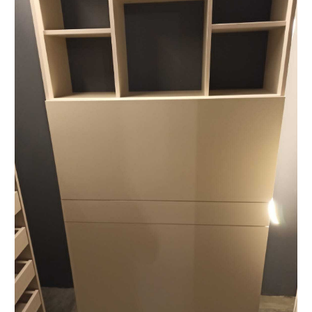
О КОМПАНИИ
«Мебель-Королей» —
производим мебель
на заказ с 2005 года
Мы — семейная компания «Мебель-Королей»!
С 2005 года производим мебель на заказ в Москве,
контролируя весь процесс — от проекта
до установки. За годы работы реализовали сотни
проектов, поэтому точно понимаем, как сделать
мебель, которая будет удобной в использовании
и прослужит долгие годы. Подходим к задаче
системно: учитываем планировку, потребности
и бюджет клиента. Перед запуском показываем
проект и фиксируем стоимость — вы заранее
понимаете результат и не сталкиваетесь