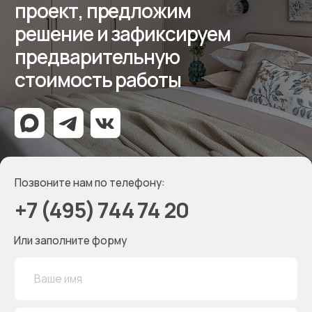
Мессенджеры
Дизайнерам
Отзывы
Контакты
Реквизиты
ООО «Мебель-Королей»
ИНН 7707779585
КПП 770701001
ОГРН 1127746504654
Политика конфиденциальности
Создание сайта