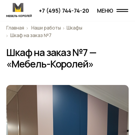
+7 (495) 744-74-20
МЕНЮ
МЕНЮ
Главная
Наши работы
Шкафы
Главная
Шкаф на заказ №7
Шкаф на заказ №7 —
Наши работы
«Мебель-Королей»
Проекты
О компании
Дизайнерам
Отзывы
Контакты
+7 (495) 744-74-20