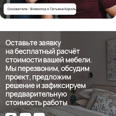
Контакты
Реквизиты
ООО «Мебель-Королей»
ИНН 7707779585
КПП 770701001
ОГРН 1127746504654
Политика конфиденциальности
Создание сайта