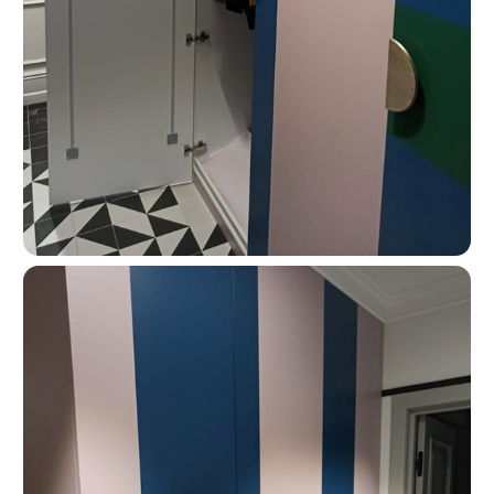
О КОМПАНИИ
«Мебель-Королей» —
производим мебель
на заказ с 2005 года
Мы — семейная компания «Мебель-Королей»!
С 2005 года производим мебель на заказ в Москве,
контролируя весь процесс — от проекта
до установки. За годы работы реализовали сотни
проектов, поэтому точно понимаем, как сделать
мебель, которая будет удобной в использовании
и прослужит долгие годы. Подходим к задаче
системно: учитываем планировку, потребности
и бюджет клиента. Перед запуском показываем
проект и фиксируем стоимость — вы заранее
понимаете результат и не сталкиваетесь
с неожиданными расходами.
Оформляйте заказ по телефону: +7 (495) 744 74 20.