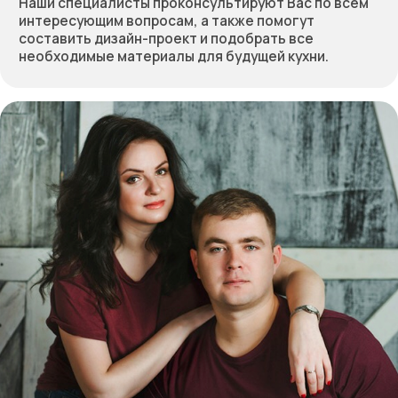
Получить расчёт стоимости
Отправляя форму, вы соглашаетесь
с политикой
конфиденциальности
Собственное производство
мебели — работаем с 2012 года
Контакты салона
Контактная информация
Главная
+7 (495) 744-74-20
Наши работы
г. Москва, шоссе
Проекты
Энтузиастов 48/1
О компании
Мессенджеры
Дизайнерам
Отзывы