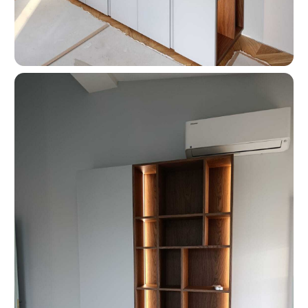
О КОМПАНИИ
«Мебель-Королей» —
производим мебель
на заказ с 2005 года
Мы — семейная компания «Мебель-Королей»!
С 2005 года производим мебель на заказ в Москве,
контролируя весь процесс — от проекта
до установки. За годы работы реализовали сотни
проектов, поэтому точно понимаем, как сделать
мебель, которая будет удобной в использовании
и прослужит долгие годы. Подходим к задаче
системно: учитываем планировку, потребности
и бюджет клиента. Перед запуском показываем
проект и фиксируем стоимость — вы заранее
понимаете результат и не сталкиваетесь
с неожиданными расходами.