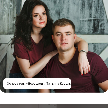
Получить расчёт стоимости
Отправляя форму, вы соглашаетесь
с политикой
конфиденциальности
Собственное производство
мебели — работаем с 2012 года
Контакты салона
Контактная информация
Главная
+7 (495) 744-74-20
Наши работы
г. Москва, шоссе
Проекты
Энтузиастов 48/1
О компании
Мессенджеры
Дизайнерам