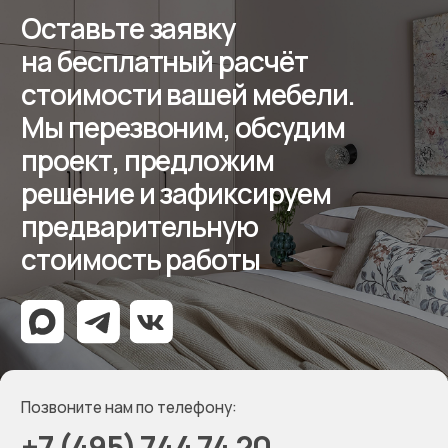
Отзывы
Контакты
Реквизиты
ООО «Мебель-Королей»
ИНН 7707779585
КПП 770701001
ОГРН 1127746504654
Политика конфиденциальности
Создание сайта