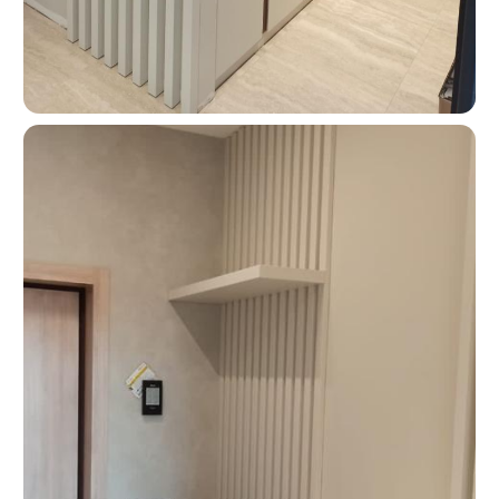
О КОМПАНИИ
«Мебель-Королей» —
производим мебель
на заказ с 2005 года
Мы — семейная компания «Мебель-Королей»!
С 2005 года производим мебель на заказ в Москве,
контролируя весь процесс — от проекта
до установки. За годы работы реализовали сотни
проектов, поэтому точно понимаем, как сделать
мебель, которая будет удобной в использовании
и прослужит долгие годы. Подходим к задаче
системно: учитываем планировку, потребности
и бюджет клиента. Перед запуском показываем
проект и фиксируем стоимость — вы заранее
понимаете результат и не сталкиваетесь
с неожиданными расходами.