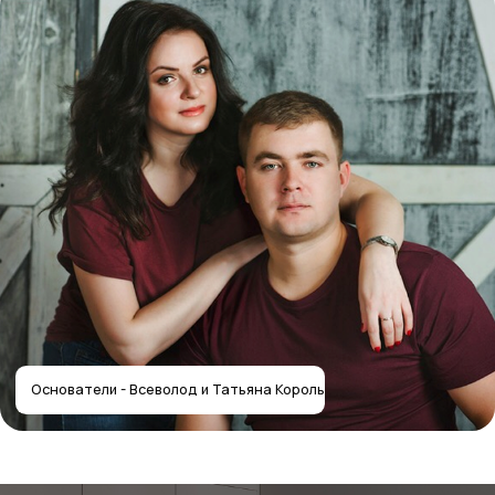
Получить расчёт стоимости
Отправляя форму, вы соглашаетесь
с политикой
конфиденциальности
Собственное производство
мебели — работаем с 2012 года
Контакты салона
Контактная информация
Главная
+7 (495) 744-74-20
Наши работы
г. Москва, шоссе
Проекты
Энтузиастов 48/1
О компании
Мессенджеры
Дизайнерам