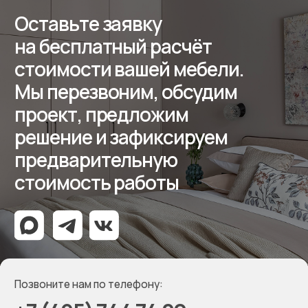
Отзывы
Контакты
Реквизиты
ООО «Мебель-Королей»
ИНН 7707779585
КПП 770701001
ОГРН 1127746504654
Политика конфиденциальности
Создание сайта