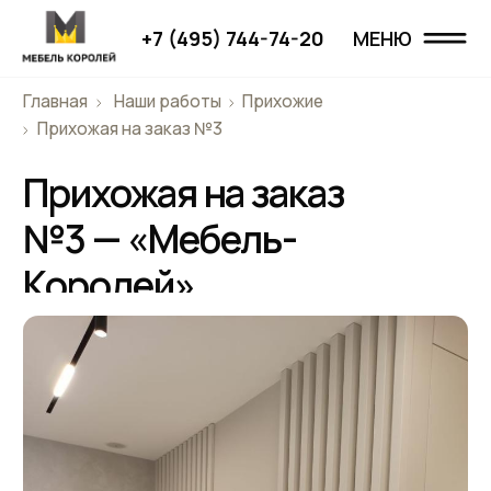
+7 (495) 744-74-20
МЕНЮ
МЕНЮ
Главная
Наши работы
Прихожие
Главная
Прихожая на заказ №3
Прихожая на заказ
Наши работы
№3 — «Мебель-
Проекты
Королей»
О компании
Дизайнерам
Отзывы
Контакты
+7 (495) 744-74-20