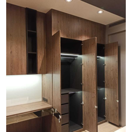
О КОМПАНИИ
«Мебель-Королей» —
производим мебель
на заказ с 2005 года
Мы — семейная компания «Мебель-Королей»!
С 2005 года производим мебель на заказ в Москве,
контролируя весь процесс — от проекта
до установки. За годы работы реализовали сотни
проектов, поэтому точно понимаем, как сделать
мебель, которая будет удобной в использовании
и прослужит долгие годы. Подходим к задаче
системно: учитываем планировку, потребности
и бюджет клиента. Перед запуском показываем
проект и фиксируем стоимость — вы заранее
понимаете результат и не сталкиваетесь