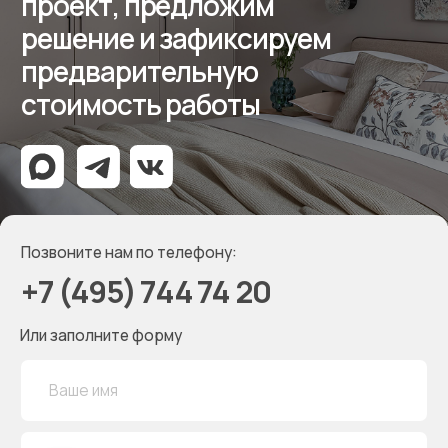
Мессенджеры
Дизайнерам
Отзывы
Контакты
Реквизиты
ООО «Мебель-Королей»
ИНН 7707779585
КПП 770701001
ОГРН 1127746504654
Политика конфиденциальности
Создание сайта