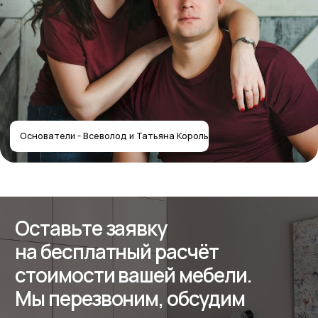
+7
Получить расчёт стоимости
Отправляя форму, вы соглашаетесь
с политикой
конфиденциальности
Собственное производство
мебели — работаем с 2012 года
Контакты салона
Контактная информация
Главная
+7 (495) 744-74-20
Наши работы
г. Москва, шоссе
Проекты
Энтузиастов 48/1
О компании