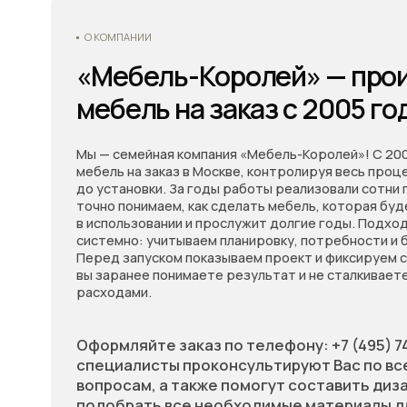
Мы — семейная компания «Мебель-Королей»! С 2005 года
мебель на заказ в Москве, контролируя весь процесс — о
до установки. За годы работы реализовали сотни проект
точно понимаем, как сделать мебель, которая будет удо
в использовании и прослужит долгие годы. Подходим к за
системно: учитываем планировку, потребности и бюджет
Перед запуском показываем проект и фиксируем стоимос
вы заранее понимаете результат и не сталкиваетесь с н
расходами.
Оформляйте заказ по телефону: +7 (495) 744 74 2
специалисты проконсультируют Вас по всем и
вопросам, а также помогут составить дизайн-пр
подобрать все необходимые материалы для буду