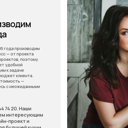
 производим
т проекта
ов, поэтому
бной
даче
 клиента.
ть —
еожиданными
0. Наши
нтересующим
оект и
щей кухни.
Основатели - Всеволод и Татьяна Король