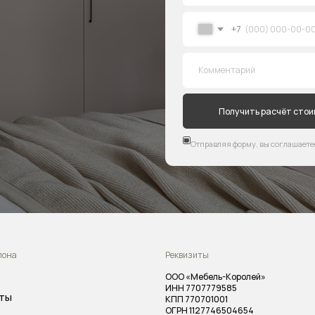
Реквизиты
ООО «Мебель-Королей»
ИНН 7707779585
КПП 770701001
ОГРН 1127746504654