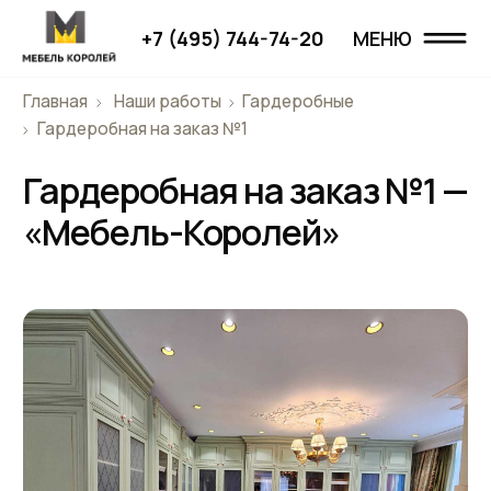
+7 (495) 744-74-20
МЕНЮ
МЕНЮ
Главная
Наши работы
Гардеробные
Главная
Гардеробная на заказ №1
Гардеробная на заказ №1 —
Наши работы
«Мебель-Королей»
Проекты
О компании
Дизайнерам
Отзывы
Контакты
+7 (495) 744-74-20