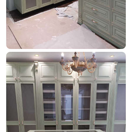
О КОМПАНИИ
«Мебель-Королей» —
производим мебель
на заказ с 2005 года
Мы — семейная компания «Мебель-Королей»!
С 2005 года производим мебель на заказ в Москве,
контролируя весь процесс — от проекта
до установки. За годы работы реализовали сотни
проектов, поэтому точно понимаем, как сделать
мебель, которая будет удобной в использовании
и прослужит долгие годы. Подходим к задаче
системно: учитываем планировку, потребности
и бюджет клиента. Перед запуском показываем
проект и фиксируем стоимость — вы заранее
понимаете результат и не сталкиваетесь
с неожиданными расходами.
Оформляйте заказ по телефону: +7 (495) 744 74 20.
Наши специалисты проконсультируют Вас по всем
интересующим вопросам, а также помогут
составить дизайн-проект и подобрать все
необходимые материалы для будущей кухни.