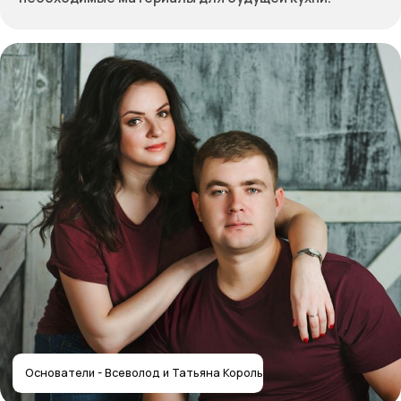
Получить расчёт стоимости
Отправляя форму, вы соглашаетесь
с политикой
конфиденциальности
Собственное производство
мебели — работаем с 2012 года
Контакты салона
Контактная информация
Главная
+7 (495) 744-74-20
Наши работы
г. Москва, шоссе
Проекты
Энтузиастов 48/1
О компании
Мессенджеры
Дизайнерам
Отзывы
Контакты
Реквизиты