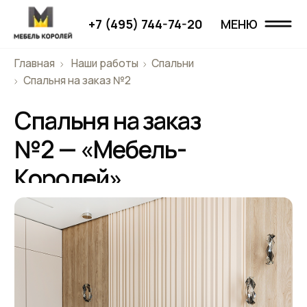
+7 (495) 744-74-20
МЕНЮ
МЕНЮ
Главная
Наши работы
Спальни
Главная
Спальня на заказ №2
Спальня на заказ
Наши работы
№2 — «Мебель-
Проекты
Королей»
О компании
Дизайнерам
Отзывы
Контакты
+7 (495) 744-74-20