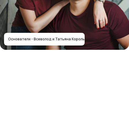
Собственное производство
мебели — работаем с 2012 года
Контакты салона
Контактная информация
Главная
+7 (495) 744-74-20
Наши работы
г. Москва, шоссе
Проекты
Энтузиастов 48/1
О компании
Мессенджеры
Дизайнерам
Отзывы
Контакты
Реквизиты
ООО «Мебель-Королей»
ИНН 7707779585
КПП 770701001
ОГРН 1127746504654