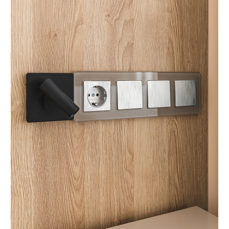
О КОМПАНИИ
«Мебель-Королей» —
производим мебель
на заказ с 2005 года
Мы — семейная компания «Мебель-Королей»!
С 2005 года производим мебель на заказ в Москве,
контролируя весь процесс — от проекта
до установки. За годы работы реализовали сотни
проектов, поэтому точно понимаем, как сделать
мебель, которая будет удобной в использовании
и прослужит долгие годы. Подходим к задаче
системно: учитываем планировку, потребности
и бюджет клиента. Перед запуском показываем
проект и фиксируем стоимость — вы заранее
понимаете результат и не сталкиваетесь
с неожиданными расходами.
Оформляйте заказ по телефону: +7 (495) 744 74 20.
Наши специалисты проконсультируют Вас по всем
интересующим вопросам, а также помогут
составить дизайн-проект и подобрать все
необходимые материалы для будущей кухни.