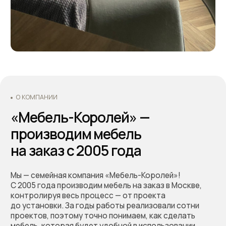
понимаете результат и не сталкиваетесь
с неожиданными расходами.
Оформляйте заказ по телефону: +7 (495) 744 74 20.
Наши специалисты проконсультируют Вас по всем
интересующим вопросам, а также помогут
составить дизайн-проект и подобрать все
необходимые материалы для будущей кухни.
Основатели - Всеволод и Татьяна Король