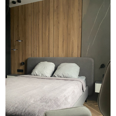
О КОМПАНИИ
«Мебель-Королей» —
производим мебель
на заказ с 2005 года
Мы — семейная компания «Мебель-Королей»!
С 2005 года производим мебель на заказ в Москве,
контролируя весь процесс — от проекта
до установки. За годы работы реализовали сотни
проектов, поэтому точно понимаем, как сделать
мебель, которая будет удобной в использовании
и прослужит долгие годы. Подходим к задаче
системно: учитываем планировку, потребности
и бюджет клиента. Перед запуском показываем
проект и фиксируем стоимость — вы заранее