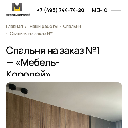
+7 (495) 744-74-20
МЕНЮ
МЕНЮ
Главная
Наши работы
Спальни
Главная
Спальня на заказ №1
Спальня на заказ №1
Наши работы
— «Мебель-
Проекты
Королей»
О компании
Дизайнерам
Отзывы
Контакты
+7 (495) 744-74-20