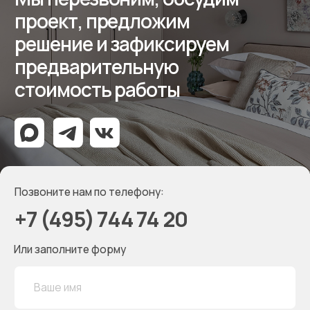
О компании
Мессенджеры
Дизайнерам
Отзывы
Контакты
Реквизиты
ООО «Мебель-Королей»
ИНН 7707779585
КПП 770701001
ОГРН 1127746504654
Политика конфиденциальности
Создание сайта