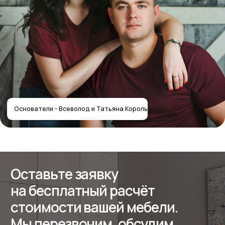
+7
Получить расчёт стоимости
Отправляя форму, вы соглашаетесь
с политикой
конфиденциальности
Собственное производство
мебели — работаем с 2012 года
Контакты салона
Контактная информация
Главная
+7 (495) 744-74-20
Наши работы
г. Москва, шоссе
Проекты
Энтузиастов 48/1