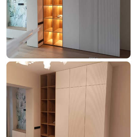
Москва, ш. Энтузиастов 48/1
О КОМПАНИИ
«Мебель-Королей» —
производим мебель
на заказ с 2005 года
Мы — семейная компания «Мебель-Королей»!