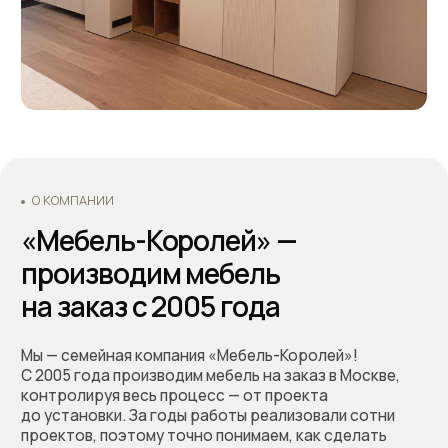
С 2005 года производим мебель на заказ в Москве,
контролируя весь процесс — от проекта
до установки. За годы работы реализовали сотни
проектов, поэтому точно понимаем, как сделать
мебель, которая будет удобной в использовании
и прослужит долгие годы. Подходим к задаче
системно: учитываем планировку, потребности
и бюджет клиента. Перед запуском показываем
проект и фиксируем стоимость — вы заранее
понимаете результат и не сталкиваетесь
с неожиданными расходами.
Оформляйте заказ по телефону: +7 (495) 744 74 20.
Наши специалисты проконсультируют Вас по всем
интересующим вопросам, а также помогут
составить дизайн-проект и подобрать все
необходимые материалы для будущей кухни.