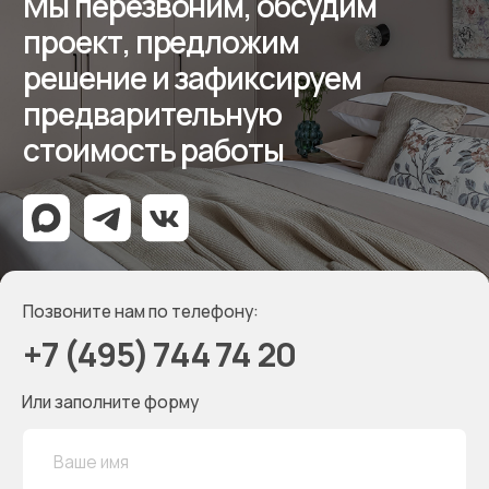
Собственное производство
мебели — работаем с 2012 года
Контакты салона
Контактная информация
Главная
+7 (495) 744-74-20
Наши работы
г. Москва, шоссе
Проекты
Энтузиастов 48/1
О компании
Мессенджеры
Дизайнерам
Отзывы
Контакты
Реквизиты
ООО «Мебель-Королей»
ИНН 7707779585
КПП 770701001
ОГРН 1127746504654
Политика конфиденциальности
Создание сайта